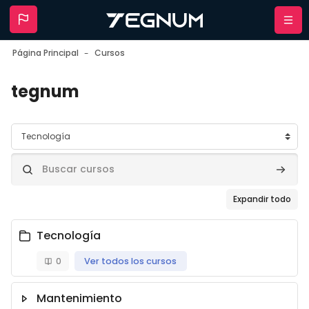
Salta al contenido principal
Nave
Página Principal
Cursos
tegnum
Categorías
Buscar cursos
Buscar
Expandir todo
Tecnología
0
Ver todos los cursos
Mantenimiento